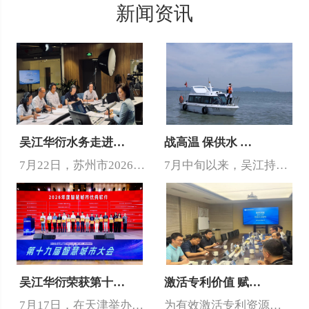
新闻资讯
吴江华衍水务走进…
战高温 保供水 …
7月22日，苏州市2026年度“政风行风热线”供水管理专场开播，…
7月中旬以来，吴江持续高温，单日供水量突破了62万吨。面对夏季高…
吴江华衍荣获第十…
激活专利价值 赋…
7月17日，在天津举办的2026年第十九届智慧城市大会上，吴江华…
为有效激活专利资源价值，切实推动专利成果向市场价值转化，近日，吴…