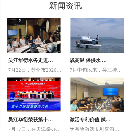
新闻资讯
吴江华衍水务走进…
战高温 保供水 …
7月22日，苏州市2026年度“政风行风热线”供水管理专场开播，…
7月中旬以来，吴江持续高温，单日供水量突破了62万吨。面对夏季高…
吴江华衍荣获第十…
激活专利价值 赋…
7月17日，在天津举办的2026年第十九届智慧城市大会上，吴江华…
为有效激活专利资源价值，切实推动专利成果向市场价值转化，近日，吴…