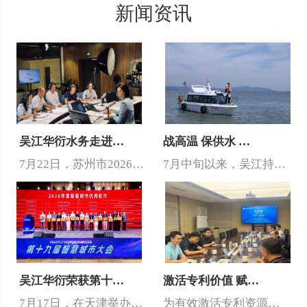
新闻资讯
吴江华衍水务走进…
战高温 保供水 …
7月22日，苏州市2026年度“政风行风热线”供水管理专场开播，…
7月中旬以来，吴江持续高温，单日供水量突破了62万吨。面对夏季高…
吴江华衍荣获第十…
激活专利价值 赋…
7月17日，在天津举办的2026年第十九届智慧城市大会上，吴江华…
为有效激活专利资源价值，切实推动专利成果向市场价值转化，近日，吴…