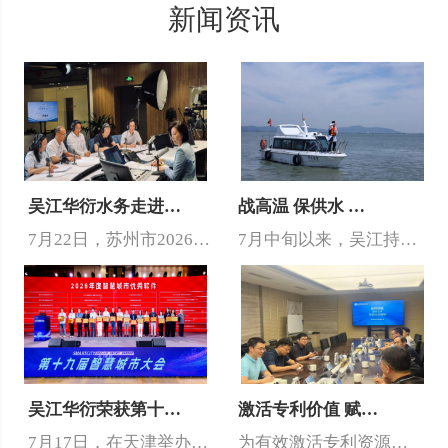
新闻资讯
吴江华衍水务走进…
战高温 保供水 …
7月22日，苏州市2026年度“政风行风热线”供水管理专场开播，…
7月中旬以来，吴江持续高温，单日供水量突破了62万吨。面对夏季高…
吴江华衍荣获第十…
激活专利价值 赋…
7月17日，在天津举办的2026年第十九届智慧城市大会上，吴江华…
为有效激活专利资源价值，切实推动专利成果向市场价值转化，近日，吴…