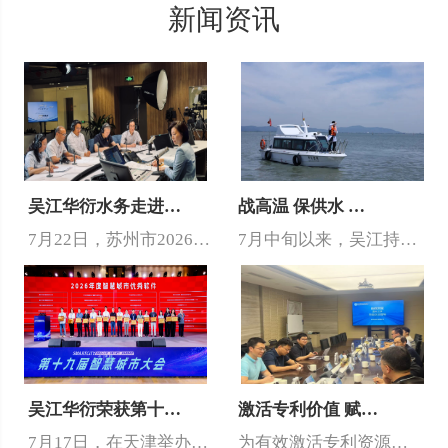
新闻资讯
吴江华衍水务走进…
战高温 保供水 …
7月22日，苏州市2026年度“政风行风热线”供水管理专场开播，…
7月中旬以来，吴江持续高温，单日供水量突破了62万吨。面对夏季高…
吴江华衍荣获第十…
激活专利价值 赋…
7月17日，在天津举办的2026年第十九届智慧城市大会上，吴江华…
为有效激活专利资源价值，切实推动专利成果向市场价值转化，近日，吴…