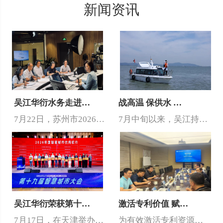
新闻资讯
吴江华衍水务走进…
战高温 保供水 …
7月22日，苏州市2026年度“政风行风热线”供水管理专场开播，…
7月中旬以来，吴江持续高温，单日供水量突破了62万吨。面对夏季高…
吴江华衍荣获第十…
激活专利价值 赋…
7月17日，在天津举办的2026年第十九届智慧城市大会上，吴江华…
为有效激活专利资源价值，切实推动专利成果向市场价值转化，近日，吴…